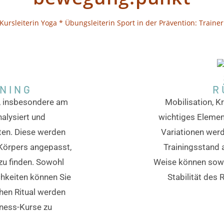
Kursleiterin Yoga *
Übungsleiterin Sport in der Prävention: Train
NING
R
n, insbesondere am
Mobilisation, K
alysiert und
wichtiges Element
ten. Diese werden
Variationen wer
 Körpers angepasst,
Trainingsstand 
zu finden. Sowohl
Weise können sowo
hkeiten können Sie
Stabilität des
chen Ritual werden
tness-Kurse zu